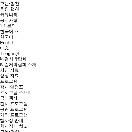
후원·협찬
후원·협찬
커뮤니티
공지사항
1:1 문의
한국어
한국어
English
中文
Tiếng Việt
K-컬처박람회
K-컬처박람회 소개
사진 자료
영상 자료
프로그램
행사 일정표
프로그램 소개
공식행사
전시 프로그램
공연 프로그램
기타 프로그램
행사장 안내
행사장 배치도
교통·편의