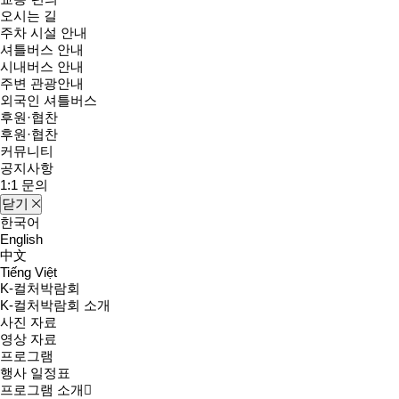
오시는 길
주차 시설 안내
셔틀버스 안내
시내버스 안내
주변 관광안내
외국인 셔틀버스
후원·협찬
후원·협찬
커뮤니티
공지사항
1:1 문의
닫기
한국어
English
中文
Tiếng Việt
K-컬처박람회
K-컬처박람회 소개
사진 자료
영상 자료
프로그램
행사 일정표
프로그램 소개