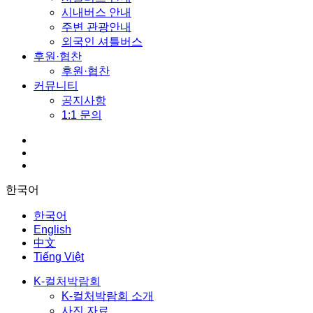
시내버스 안내
주변 관광안내
외국인 셔틀버스
후원·협찬
후원·협찬
커뮤니티
공지사항
1:1 문의
한국어
한국어
English
中文
Tiếng Việt
K-컬처박람회
K-컬처박람회 소개
사진 자료