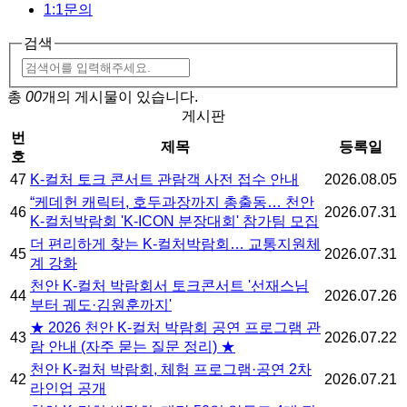
1:1문의
검색
총
00
개의 게시물이 있습니다.
게시판
번
제목
등록일
호
47
K-컬처 토크 콘서트 관람객 사전 접수 안내
2026.08.05
“케데헌 캐릭터, 호두과장까지 총출동… 천안
46
2026.07.31
K-컬처박람회 'K-ICON 분장대회' 참가팀 모집
더 편리하게 찾는 K-컬처박람회… 교통지원체
45
2026.07.31
계 강화
천안 K-컬처 박람회서 토크콘서트 '선재스님
44
2026.07.26
부터 궤도·김원훈까지'
★ 2026 천안 K-컬처 박람회 공연 프로그램 관
43
2026.07.22
람 안내 (자주 묻는 질문 정리) ★
천안 K-컬처 박람회, 체험 프로그램·공연 2차
42
2026.07.21
라인업 공개