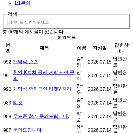
1:1문의
검색
총
00
개의 게시물이 있습니다.
회원목록
번
답변상
제목
이름
작성일
호
태
김*
답변완
개막식 관련
992
2026.07.15
정
료
천안 K컬쳐 공연 관람 관련 문
안*
답변완
991
2026.07.15
의
지
료
장*
답변완
개막식 축하공연 티켓? 자리
990
2026.07.14
우
료
김*
답변완
티켓
989
2026.07.14
율
료
박*
답변완
푸드존 참가 문의드립니다.
988
2026.07.14
순
료
윤*
답변완
문의드립니다.
987
2026.07.14