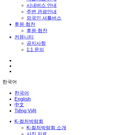
시내버스 안내
주변 관광안내
외국인 셔틀버스
후원·협찬
후원·협찬
커뮤니티
공지사항
1:1 문의
한국어
한국어
English
中文
Tiếng Việt
K-컬처박람회
K-컬처박람회 소개
사진 자료