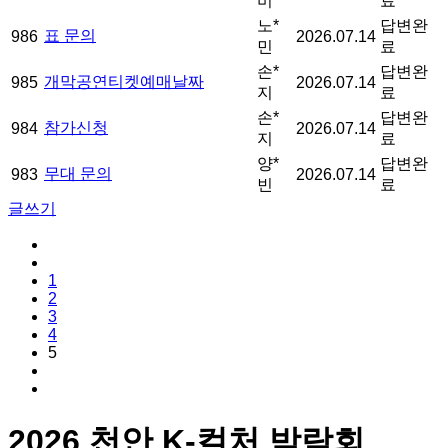
비
료
노*
답변완
표 문의
986
2026.07.14
민
료
손*
답변완
개막공연티켓예매날짜
985
2026.07.14
지
료
손*
답변완
참가신청
984
2026.07.14
지
료
양*
답변완
무대 문의
983
2026.07.14
빈
료
글쓰기
1
2
3
4
5
2026 천안 K-컬처 박람회