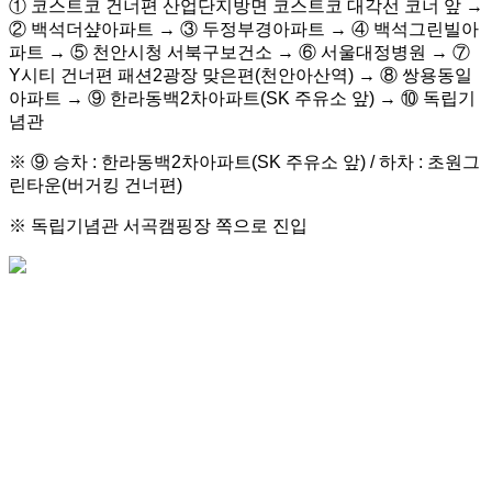
① 코스트코 건너편 산업단지방면 코스트코 대각선 코너 앞 →
② 백석더샾아파트 → ③ 두정부경아파트 → ④ 백석그린빌아
파트 → ⑤ 천안시청 서북구보건소 → ⑥ 서울대정병원 → ⑦
Y시티 건너편 패션2광장 맞은편(천안아산역) → ⑧ 쌍용동일
아파트 → ⑨ 한라동백2차아파트(SK 주유소 앞) → ⑩ 독립기
념관
※ ⑨ 승차 : 한라동백2차아파트(SK 주유소 앞) / 하차 : 초원그
린타운(버거킹 건너편)
※ 독립기념관 서곡캠핑장 쪽으로 진입