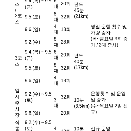
9.4.(목) ~ 9.5.
6
20회
스
편도
대
(금)
/
45분
8
2코
(21km)
9.5.(토)
32회
대
스
4
평일 운행 횟수 및
9.6.(일)
18회
대
차량 증차
(목~금요일 3회 증
8
9.2.(수)
28회
대
가 / 2대 증차)
9.4.(목) ~ 9.5.
6
20회
편도
대
3코
(금)
40분
스
8
(17km)
9.5.(토)
32회
대
4
9.6.(일)
18회
대
임
운행횟수 및 운영
9.2.(수) ~ 9.5.
시
32회
일 증가
3
(토)
10분
주
대
(수~목요일 2일 신
(3.5km)
차
규)
9.6.(일)
20회
장
직
9.2.(수) ~ 9.5.
통
(토)
4
신규 운영
10분