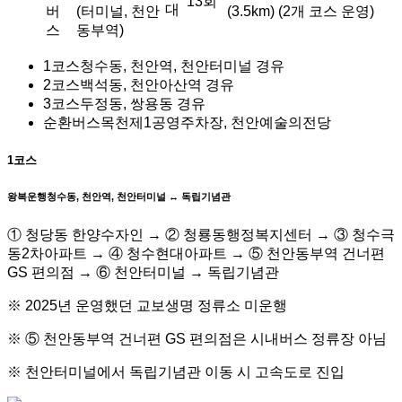
13회
대
버
(터미널, 천안
(3.5km)
(2개 코스 운영)
스
동부역)
1코스
청수동, 천안역, 천안터미널 경유
2코스
백석동, 천안아산역 경유
3코스
두정동, 쌍용동 경유
순환버스
목천제1공영주차장, 천안예술의전당
1코스
왕복운행
청수동, 천안역, 천안터미널 ↔ 독립기념관
① 청당동 한양수자인 → ② 청룡동행정복지센터 → ③ 청수극
동2차아파트 → ④ 청수현대아파트 → ⑤ 천안동부역 건너편
GS 편의점 → ⑥ 천안터미널 → 독립기념관
※ 2025년 운영했던 교보생명 정류소 미운행
※ ⑤ 천안동부역 건너편 GS 편의점은 시내버스 정류장 아님
※ 천안터미널에서 독립기념관 이동 시 고속도로 진입