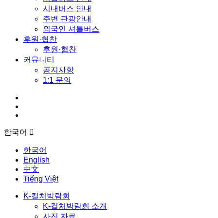
시내버스 안내
주변 관광안내
외국인 셔틀버스
후원·협찬
후원·협찬
커뮤니티
공지사항
1:1 문의
한국어
한국어
English
中文
Tiếng Việt
K-컬처박람회
K-컬처박람회 소개
사진 자료