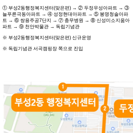
① 부성2동행정복지센터(맞은편) → ② 두정우성아파트 → ③
늘푸른극동아파트 → ④ 성정현대아파트 → ⑤ 봉명청솔아파
트 → ⑥ 쌍용주공7단지 → ⑦ 충무병원 → ⑧ 신성미소지움아
파트 → ⑨ 천안박물관 → 독립기념관
※ 부성2동행정복지센터(맞은편) 신규운영
※ 독립기념관 서곡캠핑장 쪽으로 진입