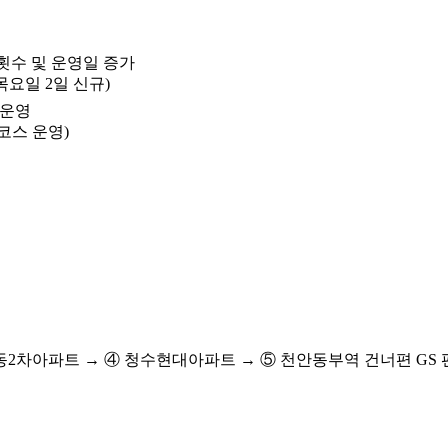
횟수 및 운영일 증가
목요일 2일 신규)
 운영
 코스 운영)
2차아파트 → ④ 청수현대아파트 → ⑤ 천안동부역 건너편 GS 