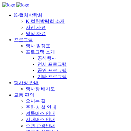
K-컬처박람회
K-컬처박람회 소개
사진 자료
영상 자료
프로그램
행사 일정표
프로그램 소개
공식행사
전시 프로그램
공연 프로그램
기타 프로그램
행사장 안내
행사장 배치도
교통·편의
오시는 길
주차 시설 안내
셔틀버스 안내
시내버스 안내
주변 관광안내