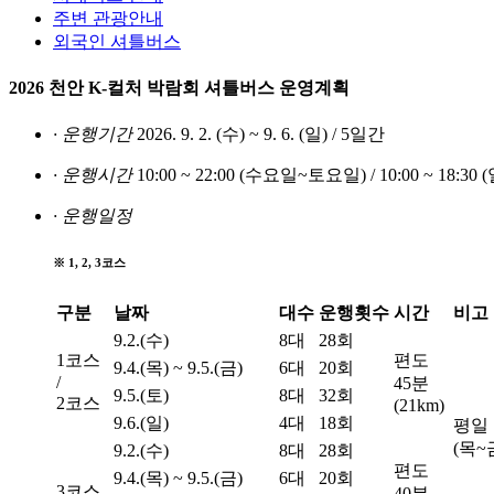
주변 관광안내
외국인 셔틀버스
2026 천안 K-컬처 박람회
셔틀버스 운영계획
· 운행기간
2026. 9. 2. (수) ~ 9. 6. (일) / 5일간
· 운행시간
10:00 ~ 22:00 (수요일~토요일) / 10:00 ~ 18:30
· 운행일정
※ 1, 2, 3코스
구분
날짜
대수
운행횟수
시간
비고
9.2.(수)
8대
28회
1코스
편도
9.4.(목) ~ 9.5.(금)
6대
20회
/
45분
9.5.(토)
8대
32회
2코스
(21km)
9.6.(일)
4대
18회
평일 
(목~
9.2.(수)
8대
28회
편도
9.4.(목) ~ 9.5.(금)
6대
20회
3코스
40분