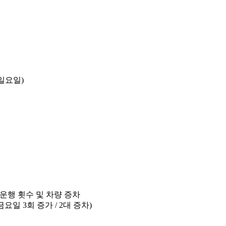
 (일요일)
운행 횟수 및 차량 증차
금요일 3회 증가 / 2대 증차)