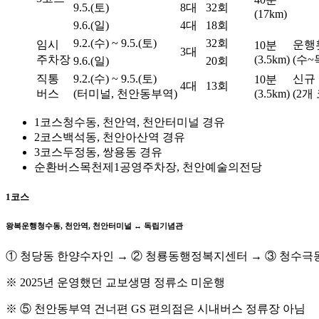
9.5.(토)
8대
32회
(17km)
9.6.(일)
4대
18회
9.2.(수) ~ 9.5.(토)
32회
임시
운행
10분
3대
주차장
(3.5km)
(수~
9.6.(일)
20회
직통
9.2.(수) ~ 9.5.(토)
신규
10분
4대
13회
버스
(터미널, 천안동부역)
(3.5km)
(2개
1코스
청수동, 천안역, 천안터미널 경유
2코스
백석동, 천안아산역 경유
3코스
두정동, 쌍용동 경유
순환버스
목천제1공영주차장, 천안예술의전당
1코스
왕복운행
청수동, 천안역, 천안터미널 ↔ 독립기념관
① 청당동 한양수자인 → ② 청룡동행정복지센터 → ③ 청수극동
※ 2025년 운영했던 교보생명 정류소 미운행
※ ⑤ 천안동부역 건너편 GS 편의점은 시내버스 정류장 아님