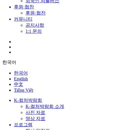
외국인 셔틀버스
후원·협찬
후원·협찬
커뮤니티
공지사항
1:1 문의
한국어
한국어
English
中文
Tiếng Việt
K-컬처박람회
K-컬처박람회 소개
사진 자료
영상 자료
프로그램