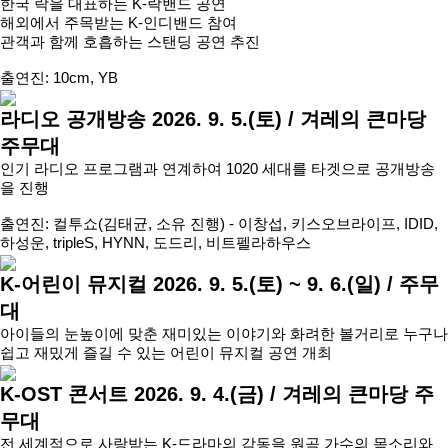
한국 락을 대표하는 K-락밴드 공연
해외에서 주목받는 K-인디밴드 참여
관객과 함께 호흡하는 스탠딩 공연 추진
출연진: 10cm, YB
라디오 공개방송
2026. 9. 5.(토) / 겨레의 큰마당
주무대
인기 라디오 프로그램과 연계하여 1020 세대를 타겟으로 공개방송
을 진행
출연진: 컬투쇼(김태균, 소유 진행) - 이창섭, 키스오브라이프, IDID,
하성운, tripleS, HYNN, 도드리, 비트펠라하우스
K-어린이 뮤지컬
2026. 9. 5.(토) ~ 9. 6.(일) / 주무
대
아이들의 눈높이에 맞춘 재미있는 이야기와 화려한 볼거리로 누구나
쉽고 재밌게 즐길 수 있는 어린이 뮤지컬 공연 개최
K-OST 콘서트
2026. 9. 4.(금) / 겨레의 큰마당 주
무대
전 세계적으로 사랑받는 K-드라마의 감동을 원곡 가수의 목소리와