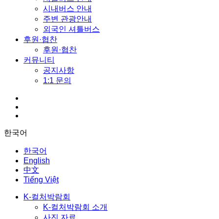
시내버스 안내
주변 관광안내
외국인 셔틀버스
후원·협찬
후원·협찬
커뮤니티
공지사항
1:1 문의
한국어
한국어
English
中文
Tiếng Việt
K-컬처박람회
K-컬처박람회 소개
사진 자료