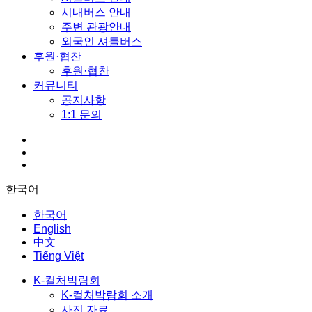
시내버스 안내
주변 관광안내
외국인 셔틀버스
후원·협찬
후원·협찬
커뮤니티
공지사항
1:1 문의
한국어
한국어
English
中文
Tiếng Việt
K-컬처박람회
K-컬처박람회 소개
사진 자료